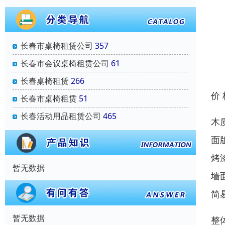
长春市桌椅租赁公司
357
长春市会议桌椅租赁公司
61
长春桌椅租赁
266
价
长春市桌椅租赁
51
长春活动用品租赁公司
465
木
面
烤
暂无数据
墙
简
暂无数据
整