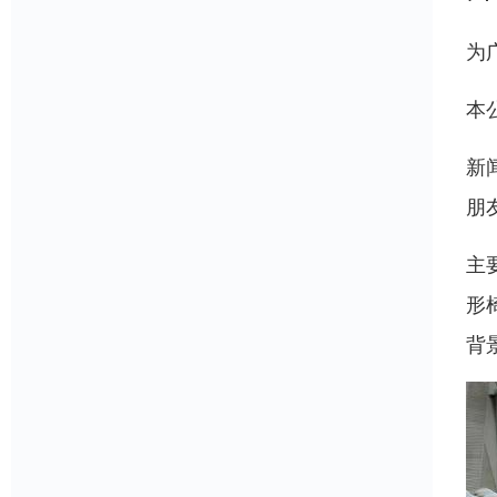
为
本
新
朋
主
形
背