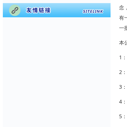
念
有
一
本
1
2
3
4
5