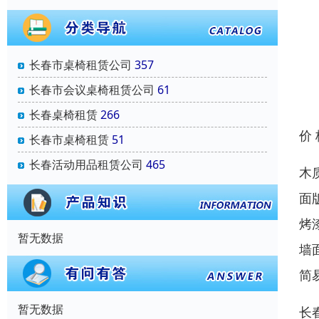
长春市桌椅租赁公司
357
长春市会议桌椅租赁公司
61
长春桌椅租赁
266
价
长春市桌椅租赁
51
长春活动用品租赁公司
465
木
面
烤
暂无数据
墙
简
暂无数据
长