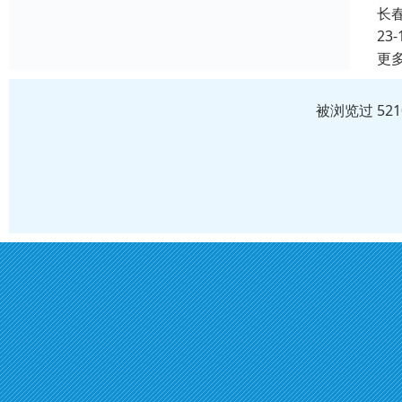
长
23-
更
被浏览过 52