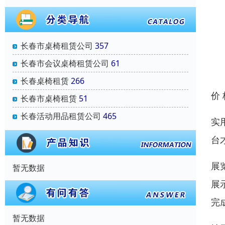
长春市桌椅租赁公司
357
长春市会议桌椅租赁公司
61
长春桌椅租赁
266
价
长春市桌椅租赁
51
长春活动用品租赁公司
465
实
台
展
暂无数据
展
完
暂无数据