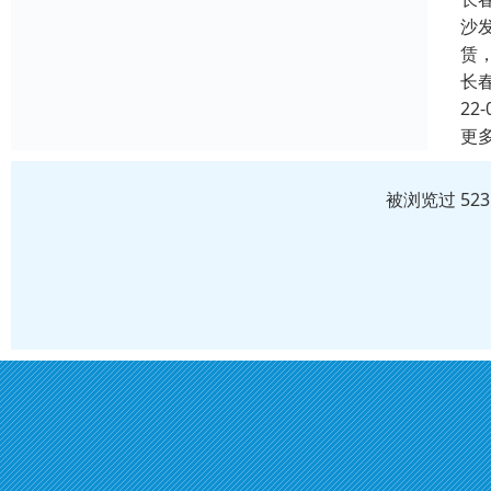
沙
赁
长
22-
更
被浏览过 52