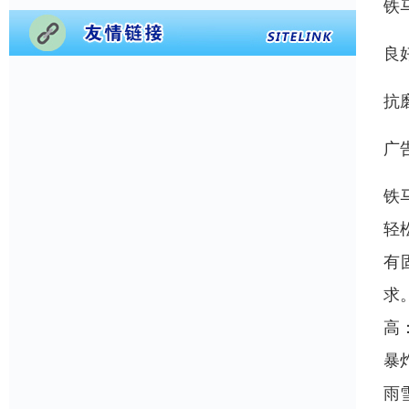
铁
良
抗
广
铁
轻
有
求
高
暴
雨