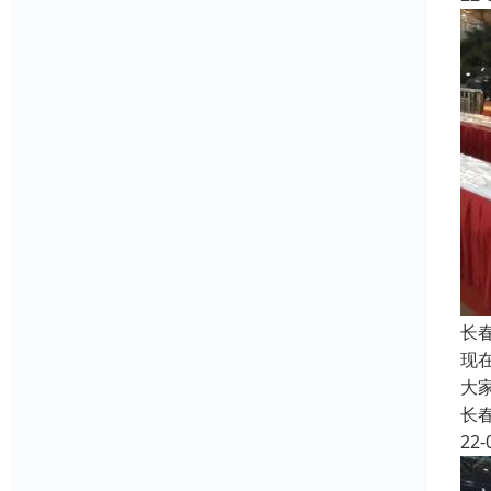
长
现
大
长
22-