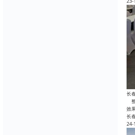
23-
长
整
效
长
24-