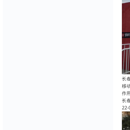
长
移
作
长
22-