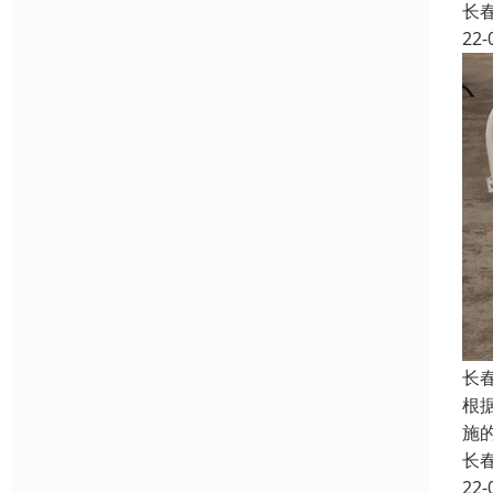
长
22-
长
根
施
长
22-