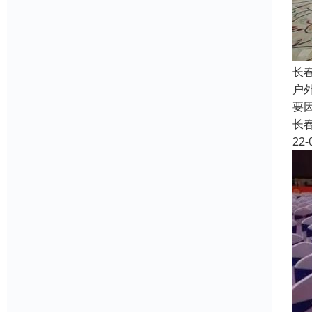
长
户
要
长
22-