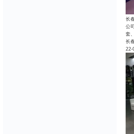
长
公司
套、
长
22-