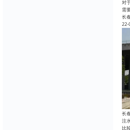
对
需
长
22-
长
注
比