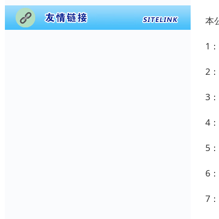
本
1
2
3
4
5
6
7