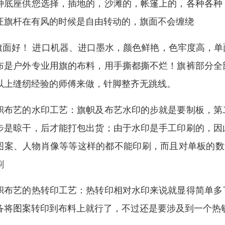
种底座供您选择，插地的，沙滩的，帐篷上的，各种各种
证旗杆在有风的时候是自由转动的，旗面不会缠绕
.旗面好！ 进口机器、进口墨水，颜色鲜艳，色牢度高，
布是户外专业用旗的布料，用手撕都撕不烂！旗裤部分全
以上缝纫经验的师傅来做，针脚整齐无跳线。
帜布艺的水印工艺：旗帜及布艺水印的步就是要制板，第
步是晾干，后才能打包出货；由于水印是手工印刷的，因
图案、人物肖像等等这样的都不能印刷，而且对单板的数
刷
帜布艺的热转印工艺：热转印相对水印来说就显得简单多
备将图案转印到布料上就行了，不过还是要涉及到一个热敏