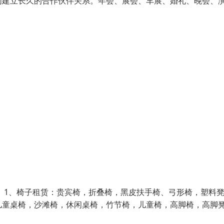
们建立长久的合作伙伴关系。年会、展会、车展、婚礼、晚会、
。1、椅子租赁：贵宾椅，折叠椅，黑皮扶手椅、弓形椅，塑料
儿童桌椅，沙滩椅，休闲桌椅，竹节椅，儿童椅，高脚椅，高脚