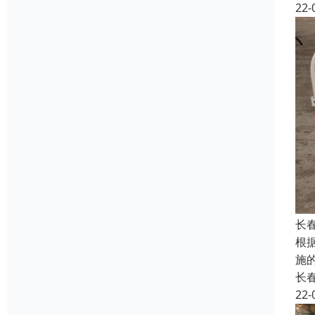
22-
长
根
施
长
22-