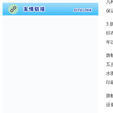
几
保
3
织
年
旗
五
水
印
旗
设