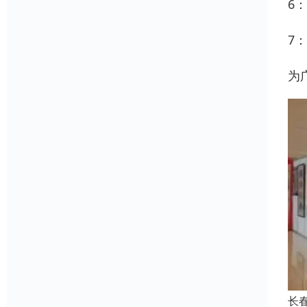
6
7
为
长