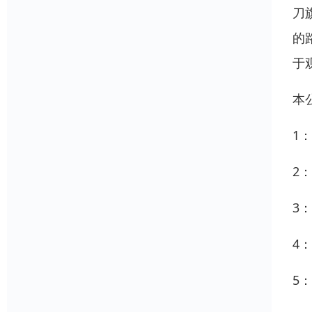
刀
的
于
本
1
2
3
4
5