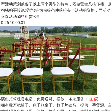
合型活动策划兼备了以上两个类型的特点，既做营销又搞传播，属
者掏钱购买报纸(剪角)等为前提条件获得参与活动的资格，而活
春兴隆活动物料租赁公司
10-26 10:00:01
面议
春演出桌椅租赁电话，免费送货、摆放一条龙服务！
司拥有数万把椅子、数千张桌子、数千片铁马、提供一手货源。